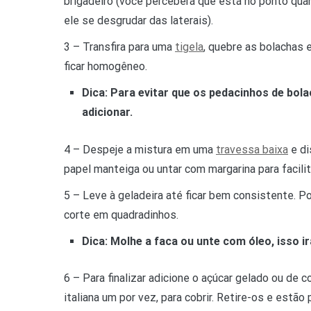
brigadeiro (você perceberá que está no ponto qua
ele se desgrudar das laterais).
3 – Transfira para uma
tigela
, quebre as bolachas 
ficar homogêneo.
Dica: Para evitar que os pedacinhos de bol
adicionar.
4 – Despeje a mistura em uma
travessa baixa
e di
papel manteiga ou untar com margarina para facil
5 – Leve à geladeira até ficar bem consistente. P
corte em quadradinhos.
Dica: Molhe a faca ou unte com óleo, isso irá
6 – Para finalizar adicione o açúcar gelado ou de 
italiana um por vez, para cobrir. Retire-os e estão 