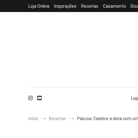
Pular
Loja Online
Inspirações
Receitas
Casamento
Dic
para
o
conteúdo
Loj
Início
Receitas
Páscoa: Celebre a data com uma