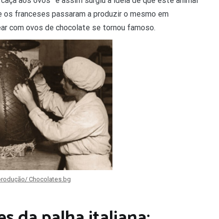
aça aos ovos” e assim surgiu a ideia de que este animal
de os franceses passaram a produzir o mesmo em
ear com ovos de chocolate se tornou famoso.
rodução/ Chocolates.bg
 da palha italiana: