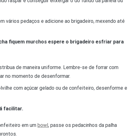
ndo raspar e conseguir enxergar o do fundo da panela ou
em vários pedaços e adicione ao brigadeiro, mexendo até
acha fiquem murchos espere o brigadeiro esfriar para
stribua de maneira uniforme. Lembre-se de forrar com
itar no momento de desenformar.
olvilhe com açúcar gelado ou de confeiteiro, desenforme e
 facilitar.
confeiteiro em um
bowl
, passe os pedacinhos da palha
prontos.