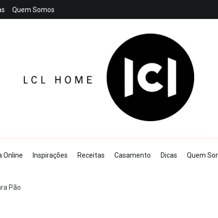
as
Quem Somos
LCL Home
a Online
Inspirações
Receitas
Casamento
Dicas
Quem So
ara Pão