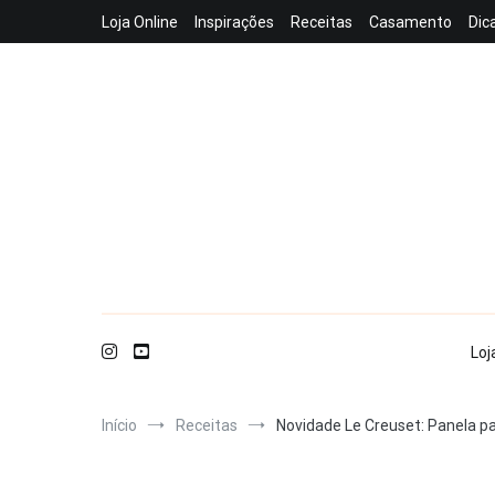
Pular
Loja Online
Inspirações
Receitas
Casamento
Dic
para
o
conteúdo
Loj
Início
Receitas
Novidade Le Creuset: Panela p