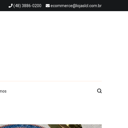
(48) 3886-0200
ecommerce@lojaslcl.com.br
mos