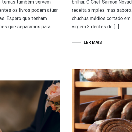
brilhar. O Chef Saimon Nova
 e temas também servem
receita simples, mas saboro
ntes os livros podem atuar
chuchus médios cortado em c
sas. Espero que tenham
virgem 3 dentes de […]
ções que separamos para
LER MAIS