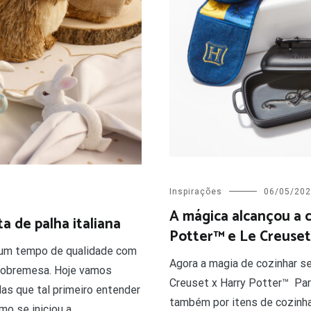
Inspirações
06/05/20
A mágica alcançou a 
a de palha italiana
Potter™ e Le Creuset
r um tempo de qualidade com
Agora a magia de cozinhar se
 sobremesa. Hoje vamos
Creuset x Harry Potter™ Par
Mas que tal primeiro entender
também por itens de cozinha
o se iniciou a