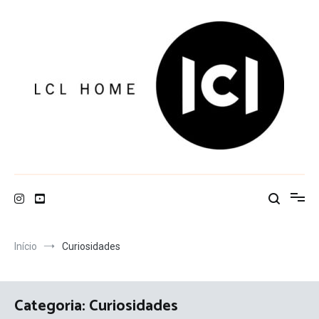
Pular
para
o
conteúdo
LCL Home
Início
Curiosidades
Categoria:
Curiosidades