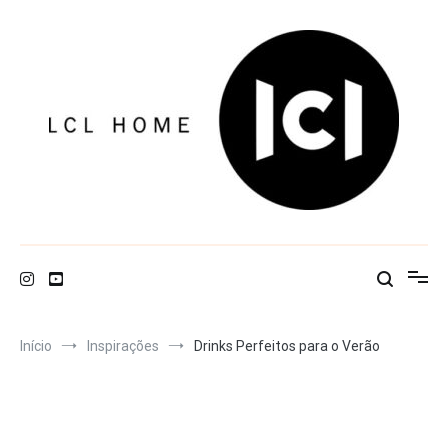
Pular
para
o
conteúdo
LCL Home
Início
Inspirações
Drinks Perfeitos para o Verão