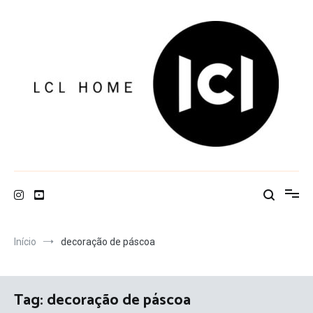
Pular
para
o
conteúdo
LCL Home
Início
decoração de páscoa
Tag:
decoração de páscoa