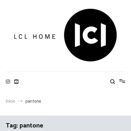
Pular
para
o
conteúdo
LCL Home
Início
pantone
Tag:
pantone