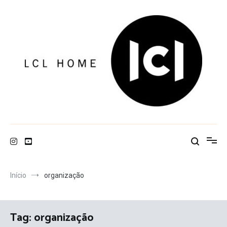
Pular
para
o
conteúdo
LCL Home
Início
organização
Tag:
organização