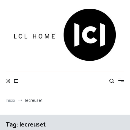
Pular
para
o
conteúdo
LCL Home
Início
lecreuset
Tag:
lecreuset