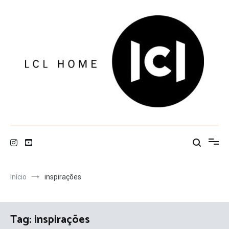
Pular
para
o
conteúdo
LCL Home
Início
inspirações
Tag:
inspirações