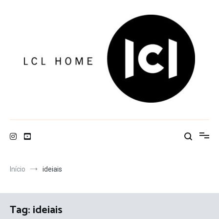
Pular
para
o
conteúdo
LCL Home
Início
ideiais
Tag:
ideiais