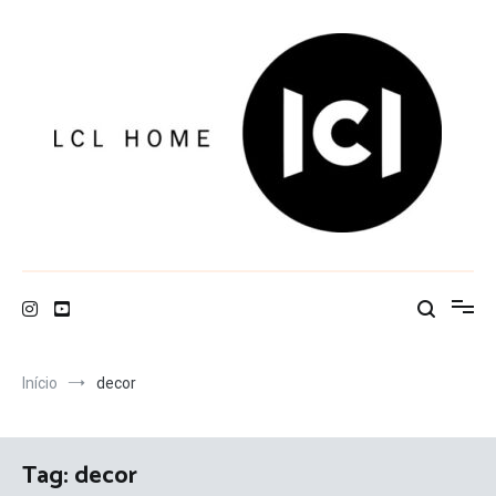
Pular
para
o
conteúdo
LCL Home
Início
decor
Tag:
decor