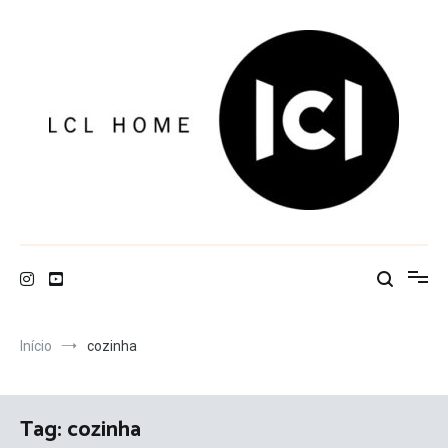
Pular
para
o
conteúdo
LCL Home
Início
cozinha
Tag:
cozinha