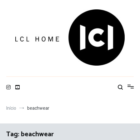
Pular
para
o
conteúdo
LCL Home
Início
beachwear
Tag:
beachwear