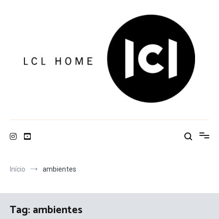
Pular
para
o
conteúdo
LCL Home
Início
ambientes
Tag:
ambientes